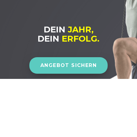
DEIN
JAHR,
DEIN
ERFOLG.
Mitgli
ANGEBOT SICHERN