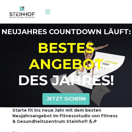
NEUJAHRES COUNTDOWN LÄUFT:
Leistungen
BESTES
Training
ANGEBOT
Über uns
Mitglied werde
DES JAHRES!
JETZT SICHERN
Starte fit ins neue Jahr mit dem besten
Neujahrsangebot im Fitnessstudio von Fitness
& Gesundheitszentrum Steinhof! 💪🎉