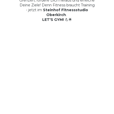
Grenzen, fordere Dich heraus und erreiche
Deine Ziele! Denn Fitness braucht Training
- jetzt im
Steinhof Fitnessstudio
Oberkirch
.
LET'S GYM!
💪🌟