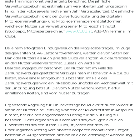
erste Trainingsmonat wird anteilig berechnet. Die jährliche
Verwaltungsgebühr ist erstmals zum vereinbarten Zahlungsbeginn
fällig, in der Folge jeweils nach einem Jahr Vertragslaufzeit. Die jährliche
Verwaltungsgebühr dient der Zurverfügungstellung der digitalen
Mitgliederverwaltungs- und Mitgliedermanagementplattformen,
welche der Nutzer zur Verwaltung seiner Mitgliedschaft nutzt
(Studioapp, Mitgliederbereich auf
www.CLUB.at
, Add-On Terminal im
Club).
Bei einem erfolglosen Einzugsversuch des Mitgliedsbeitrages, im Zuge
des gewählten SEPA-Lastschriftverfahrens, werden die von Seiten der
Bank des Nutzers als auch jene des Clubs verlangten Rückläuferspesen
an den Nutzer weiterverrechnet. Zusätzlich wird eine
Bearbeitungsgebühr berechnet. Der Nutzer hat im Falle des
Zahlungsverzuges gesetzliche Verzugszinsen in Höhe von 4 % p.a. zu
leisten, sowie eine Mahngebühr zu bezahlen. Im Falle des
Zahlungsverzuges wird ein Inkassobüro und/oder ein Rechtsanwalt mit
der Einbringung betraut. Die vom Nutzer verschuldeten, hierfür
anfallenden Kosten, sind vom Nutzer zu tragen.
Ergänzende Regelung für Onlineverträge bei Rücktritt durch Widerruf:
Wenn der Nutzer eine Leistung während der Rücktrittsfrist in Anspruch
nimmt, hat er einen angemessenen Betrag für die Nutzung zu
bezahlen. Dieser ergibt sich aus dem Preis des jeweiligen aktuellen
Einzeleintritts des benützten Clubs, ist jedoch mit dem im
ursprünglichen Vertrag vereinbarten doppelten monatlichen Entgelt
beschränkt. Ausgenommen hiervon ist die bei erstmaliger Anmeldung
einmalige kostenlose Testphase.