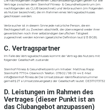
Die nachfolgenden Allgemeinen Geschäftsbedingungen gelten für alle
Verträge zwischen dem Steinhof Fitness- & Gesundheitszentrum (im
nachfolgenden als CLUB bezeichnet) und Verbrauchern (im Folgenden
als Nutzer bezeichnet), die im Rahmen eines Vertragsabschlusses
geschlossen werden.
Verbraucher ist in diesem Sinne jede natürliche Person, die ein
Rechtsgeschäft zu Zwecken abschließt, die überwiegend weder ihrer
gewerblichen noch ihrer selbständigen beruflichen Tätigkeit
zugerechnet werden können (gesetzliche Definition laut § 13 BGB).
C. Vertragspartner
Im Falle des Vertragsabschlusses kommt der Vertrag des Nutzers mit
folgender Gesellschaft zustande:
Steinhof Fitness & Gesundheitszentrum Inhaber: Matthias Rapp
Steinhof 8 77704 Oberkirch Telefon: 07802 / 98 09 44 E-Mail:
info@steinhof-fitness.de Die Umsatzsteuer-Identifikationsnummer
gemäß § 27 a Umsatzsteuergesetz der Gesellschaft lautet: DE317073732
D. Leistungen im Rahmen des
Vertrages (dieser Punkt ist an
das Clubangebot anzupassen)