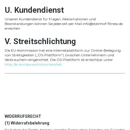
U. Kundendienst
Unseren Kundendienst für Fragen, Reklamationen und
Beanstandungen können Sie jederzeit per Mail info@steinhof-fitness.de
erreichen.
V. Streitschlichtung
Die EU-Kommission hat eine Internetplattform zur Online-Beilegung
von Streitigkeiten („OS-Plattform“) zwischen Unternehmern und
Verbrauchern eingerichtet. Die OS-Plattform ist erreichbar unter
http://ec.europa.eu/consumers/odr
.
WIDERRUFSRECHT
(1) Widerrufsbelehrung
Sie haben das Recht, binnen vierzehn Tagen ohne Angabe von Gründen