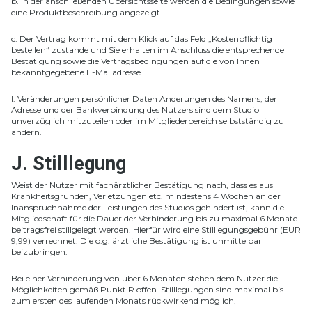
b. In der anschließenden Übersichtsseite werden die Bedingungen sowie
eine Produktbeschreibung angezeigt.
c. Der Vertrag kommt mit dem Klick auf das Feld „Kostenpflichtig
bestellen“ zustande und Sie erhalten im Anschluss die entsprechende
Bestätigung sowie die Vertragsbedingungen auf die von Ihnen
bekanntgegebene E-Mailadresse.
I. Veränderungen persönlicher Daten Änderungen des Namens, der
Adresse und der Bankverbindung des Nutzers sind dem Studio
unverzüglich mitzuteilen oder im Mitgliederbereich selbstständig zu
ändern.
J. Stilllegung
Weist der Nutzer mit fachärztlicher Bestätigung nach, dass es aus
Krankheitsgründen, Verletzungen etc. mindestens 4 Wochen an der
Inanspruchnahme der Leistungen des Studios gehindert ist, kann die
Mitgliedschaft für die Dauer der Verhinderung bis zu maximal 6 Monate
beitragsfrei stillgelegt werden. Hierfür wird eine Stilllegungsgebühr (EUR
9,99) verrechnet. Die o.g. ärztliche Bestätigung ist unmittelbar
beizubringen.
Bei einer Verhinderung von über 6 Monaten stehen dem Nutzer die
Möglichkeiten gemäß Punkt R offen. Stilllegungen sind maximal bis
zum ersten des laufenden Monats rückwirkend möglich.