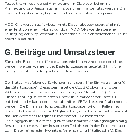
Testzeit kann, egal ob bei Anmeldung im Club oder bei online
Anmeldung pro Person ausnahmslos nur einmal genutzt werden. Die
erste Beitragsbuchung beginnt nach der kostenlosen Testphase.
ADD-Ons werden auf unbestimmte Dauer abgeschlossen, sind mit
einer Frist von einem Monat kündbar. ADD-ONs werden bei einer
Stilllegung der Mitgliedschaft automatisch für die entsprechende Dauer
ebenfalls pausiert.
G. Beiträge und Umsatzsteuer
Sämtliche Entgelte, die für die unterschiedlichen Angebote berechnet
werden, werden während des Bestellprozesses angezeigt. Sämtliche
Beträge beinhalten die gesetzliche Umsatzsteuer.
Der Nutzer hat folgende Zahlungen zu leisten: Eine Einmalzahlung für
das „Startpackage“: Dieses beinhaltet die CLUB Clubkarte und den
Welcome-Termin (inklusive der Erklärung der Clubabläufe). Diese
Einmalzahlung ist beim ersten Check-In in bar oder per Karte zu
entrichten oder kann bereits vorab mittels SEPA-Lastschrift abgebucht
werden. Die Einmalzahlung des „Startpackage“ wird im Falle eines
Rücktritts bzw. Stornos der Mitgliedschaft, innerhalb der Testphase, auf
das Bankkonto des Mitglieds rückerstattet. Die monatliche
Trainingsgebühr ist erstmalig zum vereinbarten Zahlungsbeginn fällig
(erst nach einer etwaigen kostenlosen Testphase), in den Folgemonaten
zum Ersten eines jeden Monats (s. Vereinbarung Mitgliedschaft). Das